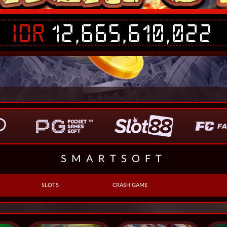
IDR
12,665,610,022
SMARTSOFT
SLOTS
CRASH GAME