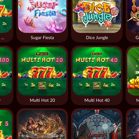
Multi Hot 5 Burn Wilds
Sugar Fiesta
Dice Jungle
G
0
Multi Hot 20
Multi Hot 40
M