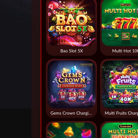
Bao Slot 5X
Multi Hot 10
Gems Crown Charging Wilds