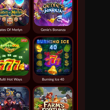
ates Of Merlyn
Genie's Bonanza
ulti Hot Ways
Burning Ice 40