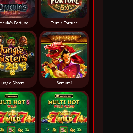
acula's Fortune
Farm's Fortune
Jungle Sisters
Samurai