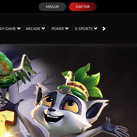
MASUK
DAFTAR
SH GAME
ARCADE
POKER
E-SPORTS
SABUNG AYAM