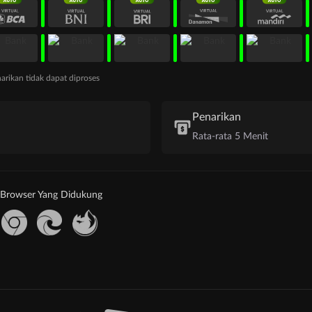
arikan tidak dapat diproses
Penarikan
Rata-rata 5 Menit
Browser Yang Didukung