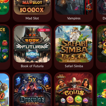
Mad Slot
Vampires
Dr
Book of Futuria
Safari Simba