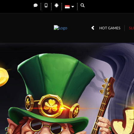
HOT GAMES
SL