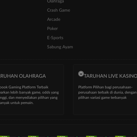
Olahraga
Crash Game
Arcade
Poker
E-Sports
Sabung Ayam
ARUHAN OLAHRAGA
TARUHAN LIVE KASIN
book Gaming Platform Terbaik
Platform Pilihan bagi perusahaan-
rkan lebih banyak game, odds yang
perusahaan terbaik di dunia, dengan
tinggi, dan menyediakan pilihan yang
pilihan variasi game terbanyak
banyak untuk pemain.