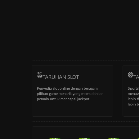
TARUHAN SLOT
T
Penyedia slot online dengan beragam
Sports
pilihan game menarik yang memudahkan
menawa
pemain untuk mencapai jackpot
lebih 
lebih 