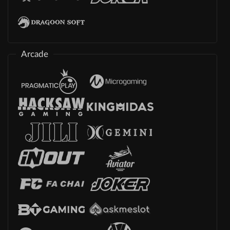
Arcade