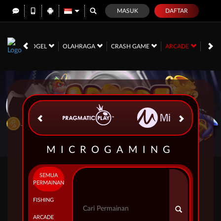
MASUK
DAFTAR
RACE
TOGEL
OLAHRAGA
CRASH GAME
ARCADE
POK
MICROGAMING
SEMUA
PERMAINAN
FISHING
ARCADE