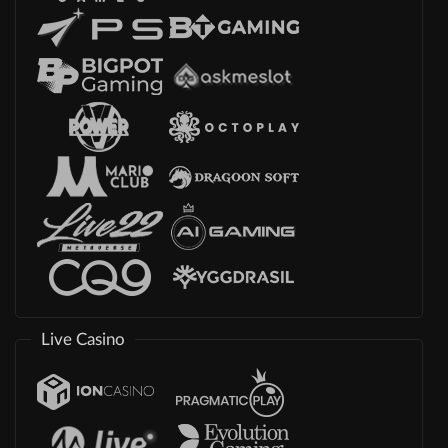
Live Casino