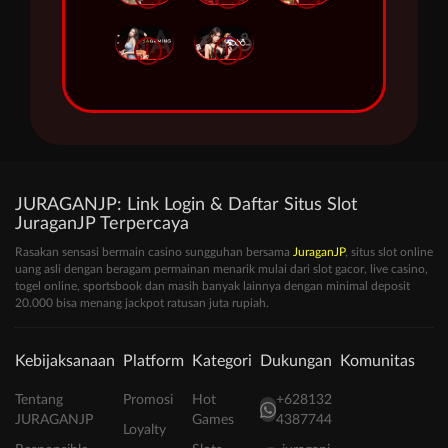
i
i
JURAGANJP: Link Login & Daftar Situs Slot
JuraganJP Terpercaya
Rasakan sensasi bermain casino sungguhan bersama
JuraganJP
, situs slot online
uang asli dengan beragam permainan menarik mulai dari slot gacor, live casino,
togel online, sportsbook dan masih banyak lainnya dengan minimal deposit
20.000 bisa menang jackpot ratusan juta rupiah.
Kebijaksanaan
Platform
Kategori
Dukungan
Komunitas
Tentang
Promosi
Hot
+628132
JURAGANJP
Games
4387744
Loyalty