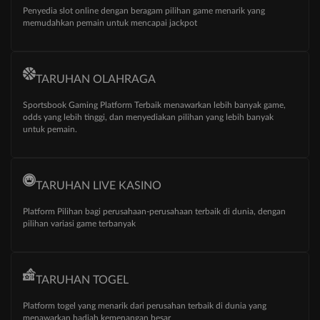
Penyedia slot online dengan beragam pilihan game menarik yang
memudahkan pemain untuk mencapai jackpot
TARUHAN OLAHRAGA
Sportsbook Gaming Platform Terbaik menawarkan lebih banyak game,
odds yang lebih tinggi, dan menyediakan pilihan yang lebih banyak
untuk pemain.
TARUHAN LIVE KASINO
Platform Pilihan bagi perusahaan-perusahaan terbaik di dunia, dengan
pilihan variasi game terbanyak
TARUHAN TOGEL
Platform togel yang menarik dari perusahan terbaik di dunia yang
menawarkan hadiah kemenangan besar