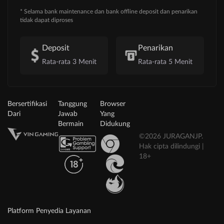
* Selama bank maintenance dan bank offline deposit dan penarikan
tidak dapat diproses
Deposit
Penarikan
Rata-rata 3 Menit
Rata-rata 5 Menit
Bersertifikasi
Tanggung
Browser
Dari
Jawab
Yang
Bermain
Didukung
©2026 JURAGANJP.
Hak cipta dilindungi |
18+
Platform Penyedia Layanan