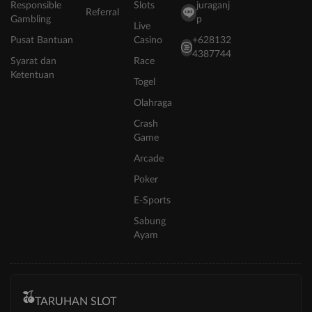
Responsible
Slots
juraganj
Referral
Gambling
p
Live
Pusat Bantuan
Casino
+628132
4387744
Syarat dan
Race
Ketentuan
Togel
Olahraga
Crash
Game
Arcade
Poker
E-Sports
Sabung
Ayam
TARUHAN SLOT