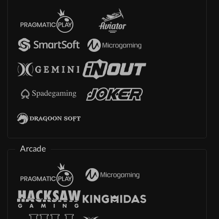
Arcade