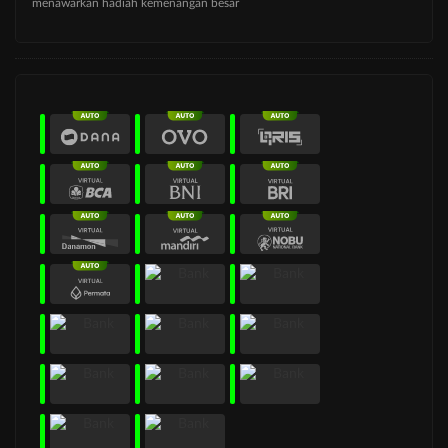
menawarkan hadiah kemenangan besar