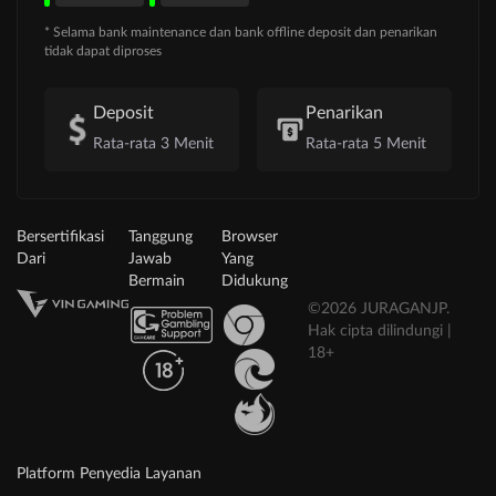
* Selama bank maintenance dan bank offline deposit dan penarikan
tidak dapat diproses
Deposit
Penarikan
Rata-rata 3 Menit
Rata-rata 5 Menit
Bersertifikasi
Tanggung
Browser
Dari
Jawab
Yang
Bermain
Didukung
©2026 JURAGANJP.
Hak cipta dilindungi |
18+
Platform Penyedia Layanan