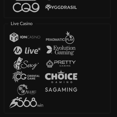
Live Casino