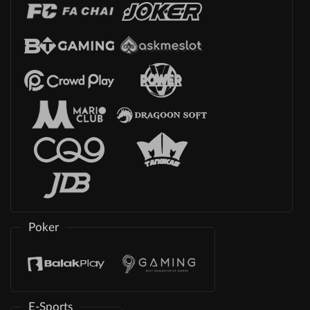
Poker
E-Sports