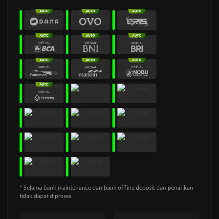
* Selama bank maintenance dan bank offline deposit dan penarikan
tidak dapat diproses