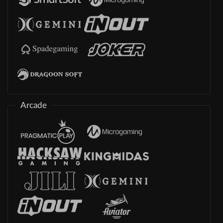
Arcade