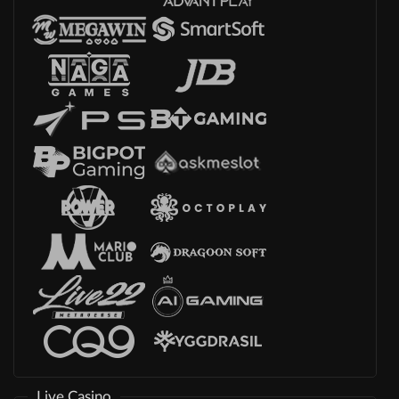
Live Casino