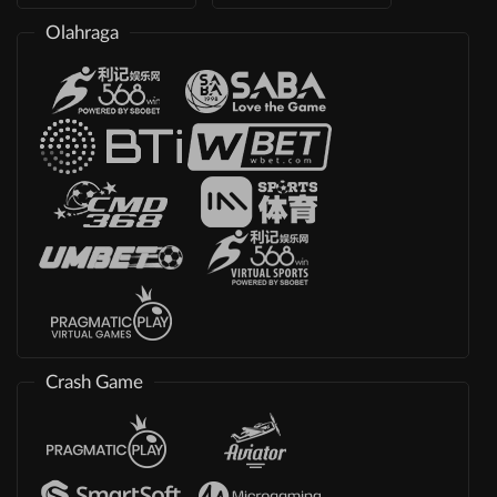
Olahraga
Crash Game