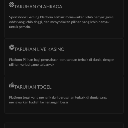
TARUHAN OLAHRAGA
Sportsbook Gaming Platform Terbaik menawarkan lebih banyak game,
odds yang lebih tinggi, dan menyediakan pilihan yang lebih banyak
untuk pemain.
TARUHAN LIVE KASINO
Platform Pilihan bagi perusahaan-perusahaan terbaik di dunia, dengan
pilihan variasi game terbanyak
TARUHAN TOGEL
Platform togel yang menarik dari perusahan terbaik di dunia yang
menawarkan hadiah kemenangan besar