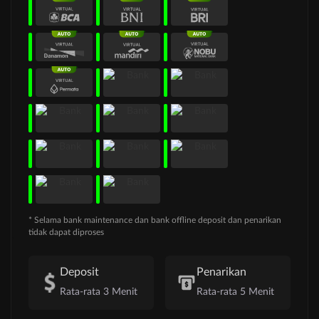
* Selama bank maintenance dan bank offline deposit dan penarikan
tidak dapat diproses
Deposit
Penarikan
Rata-rata 3 Menit
Rata-rata 5 Menit