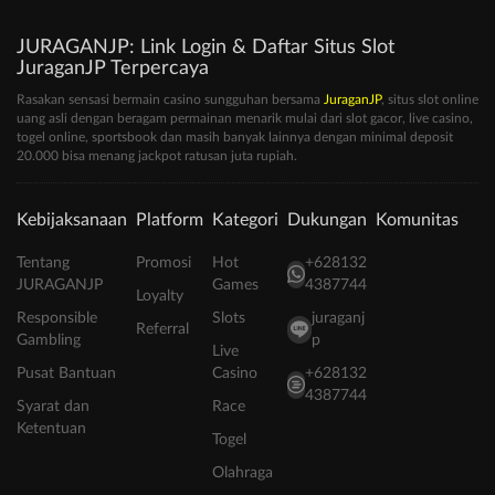
JURAGANJP: Link Login & Daftar Situs Slot
JuraganJP Terpercaya
Rasakan sensasi bermain casino sungguhan bersama
JuraganJP
, situs slot online
uang asli dengan beragam permainan menarik mulai dari slot gacor, live casino,
togel online, sportsbook dan masih banyak lainnya dengan minimal deposit
20.000 bisa menang jackpot ratusan juta rupiah.
Kebijaksanaan
Platform
Kategori
Dukungan
Komunitas
Tentang
Promosi
Hot
+628132
JURAGANJP
Games
4387744
Loyalty
Responsible
Slots
juraganj
Referral
Gambling
p
Live
Pusat Bantuan
Casino
+628132
4387744
Syarat dan
Race
Ketentuan
Togel
Olahraga