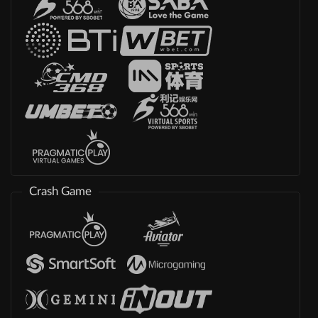
Crash Game