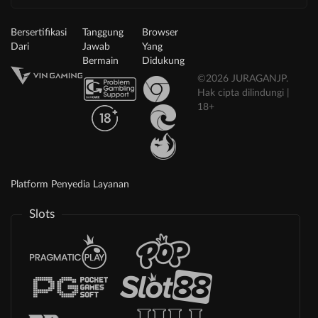
Bersertifikasi
Tanggung
Browser
Dari
Jawab
Yang
Bermain
Didukung
©2026 JURAGANJP.
Hak cipta dilindungi |
18+
Platform Penyedia Layanan
Slots