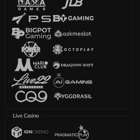
Live Casino